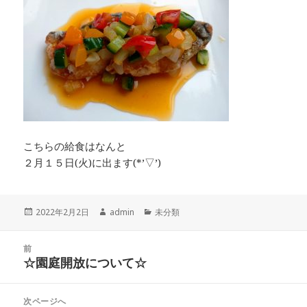
こちらの給食はなんと
２月１５日(火)に出ます(*’▽’)
投
作
カ
2022年2月2日
admin
未分類
稿
成
テ
日:
者
ゴ
投
リ
前
稿
☆園庭開放について☆
ー
前
ナ
の
ビ
投
次ページへ
ゲ