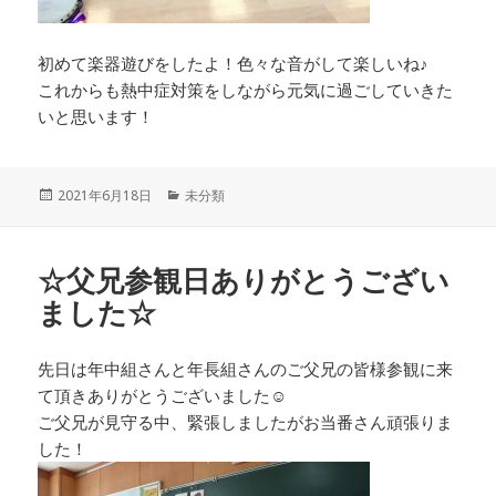
初めて楽器遊びをしたよ！色々な音がして楽しいね♪
これからも熱中症対策をしながら元気に過ごしていきた
いと思います！
投
カ
2021年6月18日
未分類
稿
テ
日:
ゴ
リ
☆父兄参観日ありがとうござい
ー
ました☆
先日は年中組さんと年長組さんのご父兄の皆様参観に来
て頂きありがとうございました☺
ご父兄が見守る中、緊張しましたがお当番さん頑張りま
した！