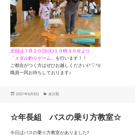
次回は７月２０日(火)１０時３０分より
「メダル釣りゲーム」
を行います！！
ご都合がつく方はぜひお越しください(^▽^)/
職員一同お待ちしております♪
投
カ
2021年6月8日
未分類
稿
テ
日:
ゴ
リ
☆年長組 バスの乗り方教室☆
ー
今日はバスの乗り方教室がありました?