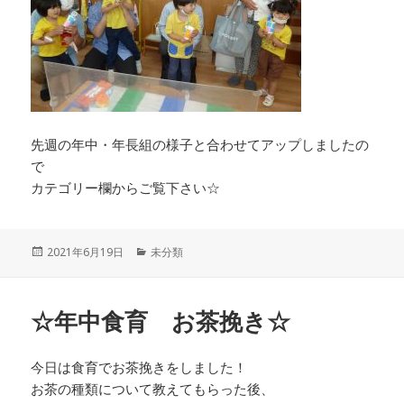
先週の年中・年長組の様子と合わせてアップしましたの
で
カテゴリー欄からご覧下さい☆
投
カ
2021年6月19日
未分類
稿
テ
日:
ゴ
リ
☆年中食育 お茶挽き☆
ー
今日は食育でお茶挽きをしました！
お茶の種類について教えてもらった後、