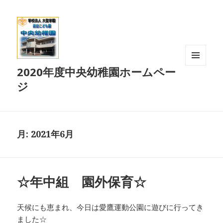
2020年度中央幼稚園ホームペー
メニュ
ーとウ
ジ
ィジェ
ット
月:
2021年6月
☆年中組 園外保育☆
天候にも恵まれ、今日は愛鷹運動公園に遊びに行ってき
ました☆