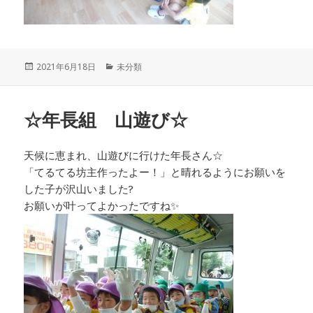
投
カ
2021年6月18日
未分類
稿
テ
日:
ゴ
リ
☆年長組 山遊び☆
ー
天候に恵まれ、山遊びに行けた年長さん☆
「てるてる坊主作ったよー！」と晴れるようにお願いを
した子が沢山いました?
お願いが叶ってよかったですね✨