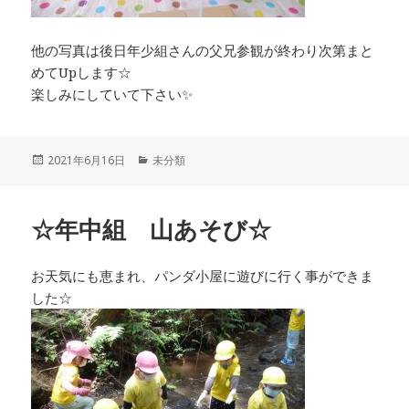
他の写真は後日年少組さんの父兄参観が終わり次第まと
めてUpします☆
楽しみにしていて下さい✨
投
カ
2021年6月16日
未分類
稿
テ
日:
ゴ
リ
☆年中組 山あそび☆
ー
お天気にも恵まれ、パンダ小屋に遊びに行く事ができま
した☆