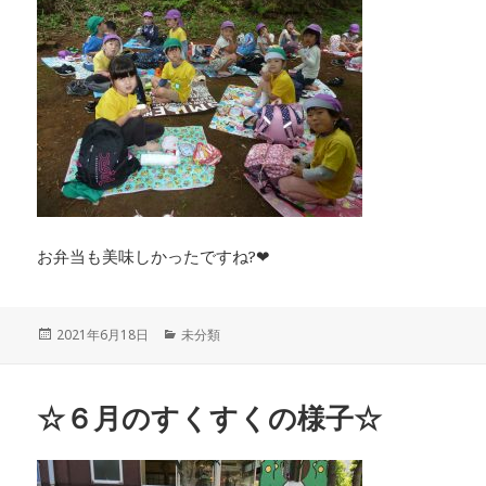
お弁当も美味しかったですね?❤
投
カ
2021年6月18日
未分類
稿
テ
日:
ゴ
リ
☆６月のすくすくの様子☆
ー