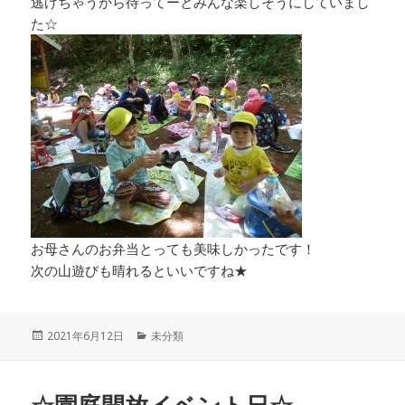
逃げちゃうから待ってーとみんな楽しそうにしていまし
た☆
お母さんのお弁当とっても美味しかったです！
次の山遊びも晴れるといいですね★
投
カ
2021年6月12日
未分類
稿
テ
日:
ゴ
リ
☆園庭開放イベント日☆
ー