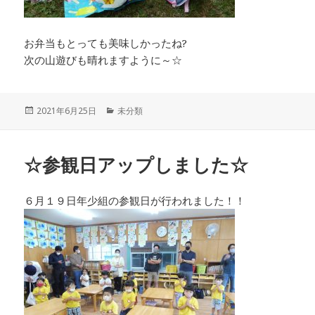
お弁当もとっても美味しかったね?
次の山遊びも晴れますように～☆
投
カ
2021年6月25日
未分類
稿
テ
日:
ゴ
リ
☆参観日アップしました☆
ー
６月１９日年少組の参観日が行われました！！