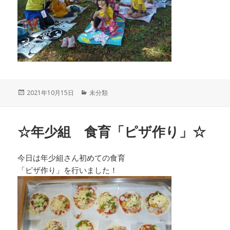
投
カ
2021年10月15日
未分類
稿
テ
日:
ゴ
リ
☆年少組 食育「ピザ作り」☆
ー
今日は年少組さん初めての食育
「ピザ作り」を行いました！