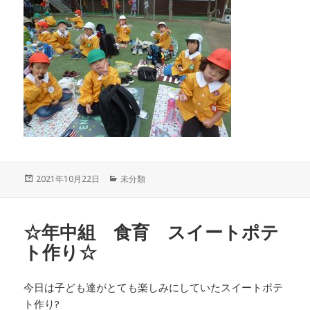
投
カ
2021年10月22日
未分類
稿
テ
日:
ゴ
リ
☆年中組 食育 スイートポテ
ー
ト作り☆
今日は子ども達がとても楽しみにしていたスイートポテ
ト作り?