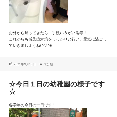
お外から帰ってきたら、手洗いうがい消毒！
これからも感染症対策をしっかりと行い、元気に過ごし
ていきましょうね(^▽^)/
投
カ
2021年9月15日
未分類
稿
テ
日:
ゴ
リ
☆今日１日の幼稚園の様子です
ー
☆
各学年の今日の一日です！