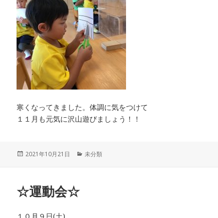
寒くなってきました。体調に気をつけて
１１月も元気に沢山遊びましょう！！
投
カ
2021年10月21日
未分類
稿
テ
日:
ゴ
リ
☆運動会☆
ー
１０月９日(土)