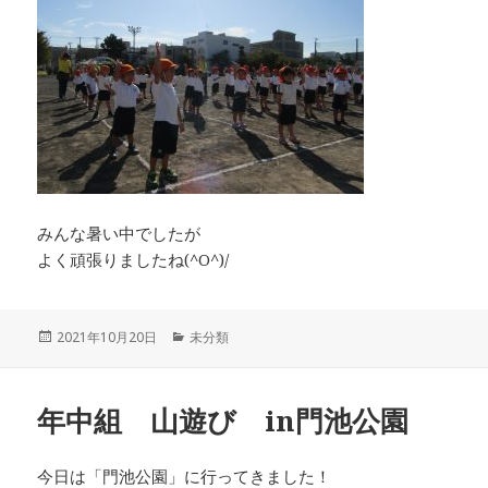
みんな暑い中でしたが
よく頑張りましたね(^O^)/
投
カ
2021年10月20日
未分類
稿
テ
日:
ゴ
リ
年中組 山遊び in門池公園
ー
今日は「門池公園」に行ってきました！