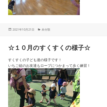
投
カ
2021年10月21日
未分類
稿
テ
日:
ゴ
リ
☆１０月のすくすくの様子☆
ー
すくすくの子ども達の様子です！
いちご組のお友達もロープにつかまって歩く練習！