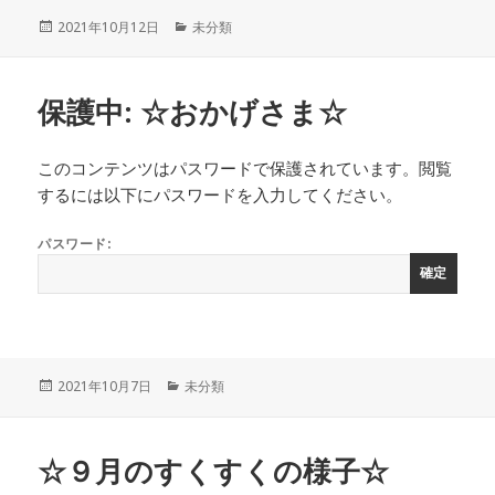
投
カ
2021年10月12日
未分類
稿
テ
日:
ゴ
リ
保護中: ☆おかげさま☆
ー
このコンテンツはパスワードで保護されています。閲覧
するには以下にパスワードを入力してください。
パスワード:
投
カ
2021年10月7日
未分類
稿
テ
日:
ゴ
リ
☆９月のすくすくの様子☆
ー