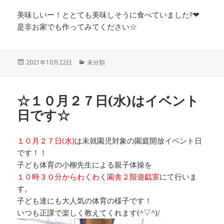
美味しいー！ととても美味しそうに食べていました?❤
是非お家でも作ってみてください☆
投
カ
2021年10月22日
未分類
稿
テ
日:
ゴ
リ
☆１０月２７日(水)はイベント
ー
日です☆
１０月２７日(水)
は未就園児対象の園庭開放イベント日
です！！
子ども体育の小柳先生による親子体操を
１０時３０分からわくわく園舎２階遊戯室
にて行いま
す。
子ども達にも大人気の体育の様子です！
いつも正課で楽しく教えてくれます(^▽^)/