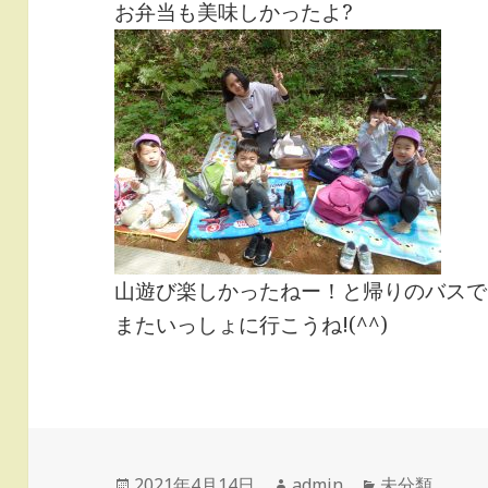
お弁当も美味しかったよ?
山遊び楽しかったねー！と帰りのバスで
またいっしょに行こうね!(^^)
投
作
カ
2021年4月14日
admin
未分類