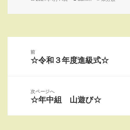
稿
成
テ
日:
者
ゴ
リ
ー
投
稿
前
☆令和３年度進級式☆
ナ
前
ビ
の
ゲ
投
ー
稿:
次ページへ
シ
☆年中組 山遊び☆
次
ョ
の
ン
投
稿: