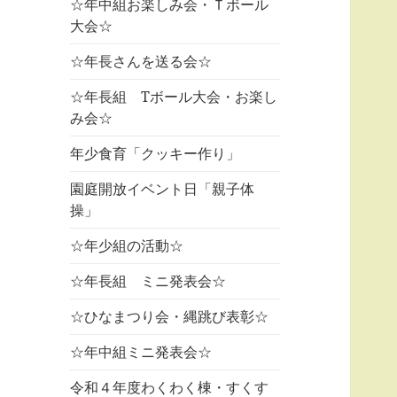
☆年中組お楽しみ会・Ｔボール
大会☆
☆年長さんを送る会☆
☆年長組 Tボール大会・お楽し
み会☆
年少食育「クッキー作り」
園庭開放イベント日「親子体
操」
☆年少組の活動☆
☆年長組 ミニ発表会☆
☆ひなまつり会・縄跳び表彰☆
☆年中組ミニ発表会☆
令和４年度わくわく棟・すくす