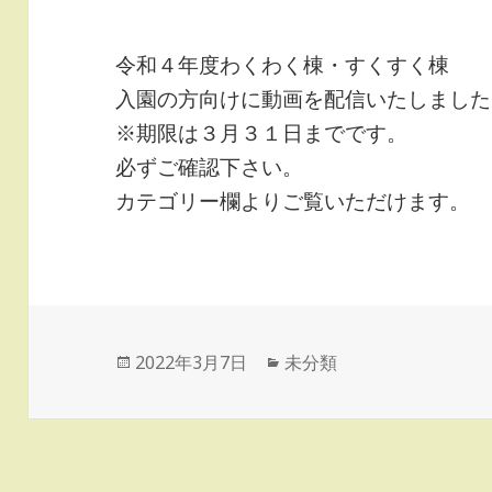
令和４年度わくわく棟・すくすく棟
入園の方向けに動画を配信いたしました
※期限は３月３１日までです。
必ずご確認下さい。
カテゴリー欄よりご覧いただけます。
投
カ
2022年3月7日
未分類
稿
テ
日:
ゴ
リ
ー