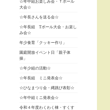
☆年中組お楽しみ会・Ｔボール
大会☆
☆年長さんを送る会☆
☆年長組 Tボール大会・お楽し
み会☆
年少食育「クッキー作り」
園庭開放イベント日「親子体
操」
☆年少組の活動☆
☆年長組 ミニ発表会☆
☆ひなまつり会・縄跳び表彰☆
☆年中組ミニ発表会☆
令和４年度わくわく棟・すくす