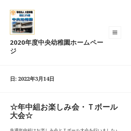
2020年度中央幼稚園ホームペー
メニュ
ーとウ
ジ
ィジェ
ット
日:
2022年3月14日
☆年中組お楽しみ会・Ｔボール
大会☆
先週年中組はお楽しみ会とＴボール大会を行いました♪