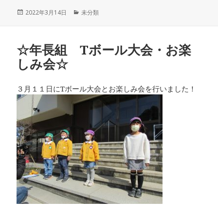
投
カ
2022年3月14日
未分類
稿
テ
日:
ゴ
リ
☆年長組 Tボール大会・お楽
ー
しみ会☆
３月１１日にTボール大会とお楽しみ会を行いました！