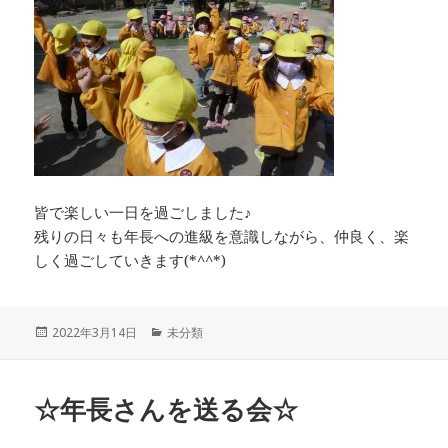
皆で楽しい一日を過ごしました♪
残りの日々も年長への進級を意識しながら、仲良く、楽
しく過ごしていきます(*^^*)
投
カ
2022年3月14日
未分類
稿
テ
日:
ゴ
リ
☆年長さんを送る会☆
ー